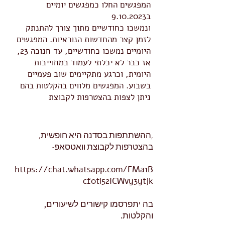
המפגשים החלו כמפגשים יומיים
ב9.10.2023
ונמשכו כחודשיים מתוך צורך להתנתק
לזמן קצר מהחדשות הנוראיות.
המפגשים
היומיים נמשכו כחודשיים, עד חנוכה 23,
אז כבר לא יכלתי לעמוד במחוייבות
היומית, וכרגע מתקיימים שוב פעמיים
בשבוע. המפגשים מלווים בהקלטות בהם
ניתן לצפות בהצטרפות לקבוצת
,ההשתתפות בסדנה היא חופשית,
בהצטרפות לקבוצת וואטסאפ-
https://chat.whats
app.com/FMa1B
cf0tl52ICWvy3ytjk
בה יתפרסמו קישורים לשיעורים,
והקלטות.