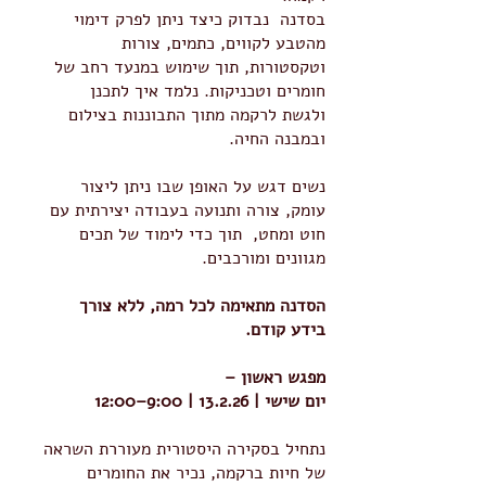
בסדנה נבדוק כיצד ניתן לפרק דימוי
מהטבע לקווים, כתמים, צורות
וטקסטורות, תוך שימוש במנעד רחב של
חומרים וטכניקות. נלמד איך לתכנן
ולגשת לרקמה מתוך התבוננות בצילום
ובמבנה החיה.
נשים דגש על האופן שבו ניתן ליצור
עומק, צורה ותנועה בעבודה יצירתית עם
חוט ומחט, תוך כדי לימוד של תכים
מגוונים ומורכבים.
הסדנה מתאימה לכל רמה, ללא צורך
בידע קודם.
מפגש ראשון –
יום שישי | 13.2.26 | 9:00–12:00
נתחיל בסקירה היסטורית מעוררת השראה
של חיות ברקמה, נכיר את החומרים